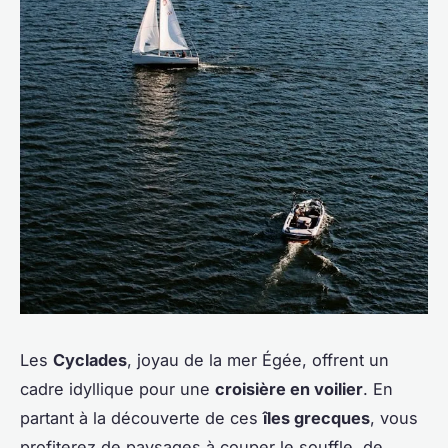
Les
Cyclades
, joyau de la mer Égée, offrent un
cadre idyllique pour une
croisière en voilier
. En
partant à la découverte de ces
îles grecques
, vous
profiterez de paysages à couper le souffle, de